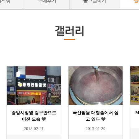
지사항
구매후기
묻고답하기
갤
갤러리
중앙시장옆 강구안으로
국산팥을 대형솥에서 삶
M
이전 모습
고 있다
2018-02-21
2015-01-29