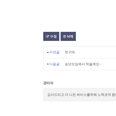
수정
삭제
이전글
첫구매
다음글
송년모임에서 먹을께요~
관리자
감사드리고 더 나은 써비스를위해 노력코져 